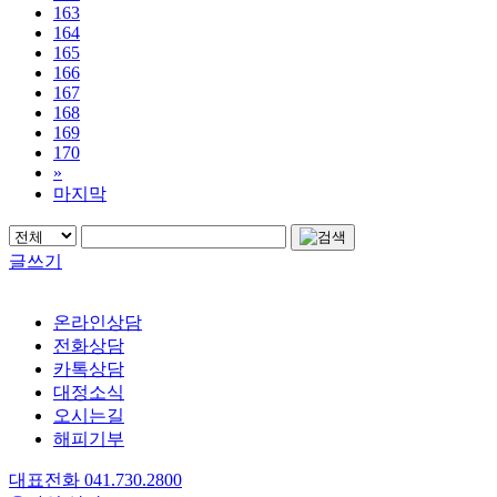
163
164
165
166
167
168
169
170
»
마지막
글쓰기
온라인상담
전화상담
카톡상담
대정소식
오시는길
해피기부
대표전화
041.730.2800