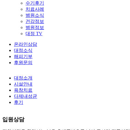
수기후기
치료사례
병원소식
건강정보
병원정보
대정 TV
온라인상담
대정소식
해피기부
후원문의
대정소개
시설안내
욕창치료
다제내성균
후기
입원상담