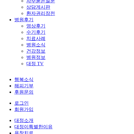
자주묻는질문
상담게시판
환자권리장전
병원후기
영상후기
수기후기
치료사례
병원소식
건강정보
병원정보
대정 TV
행복소식
해피기부
후원문의
로그인
회원가입
대정소개
대정이특별한이유
욕창치료