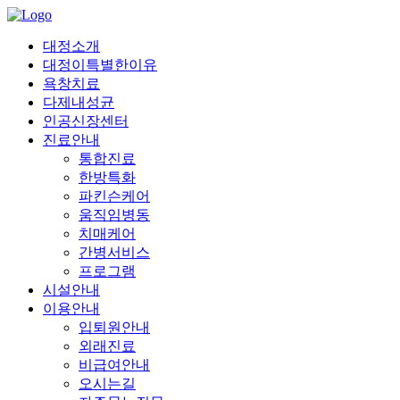
대정소개
대정이특별한이유
욕창치료
다제내성균
인공신장센터
진료안내
통합진료
한방특화
파킨슨케어
움직임병동
치매케어
간병서비스
프로그램
시설안내
이용안내
입퇴원안내
외래진료
비급여안내
오시는길