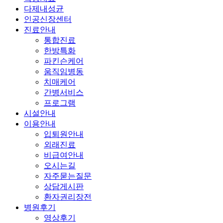
다제내성균
인공신장센터
진료안내
통합진료
한방특화
파킨슨케어
움직임병동
치매케어
간병서비스
프로그램
시설안내
이용안내
입퇴원안내
외래진료
비급여안내
오시는길
자주묻는질문
상담게시판
환자권리장전
병원후기
영상후기