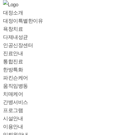
대정소개
대정이특별한이유
욕창치료
다제내성균
인공신장센터
진료안내
통합진료
한방특화
파킨슨케어
움직임병동
치매케어
간병서비스
프로그램
시설안내
이용안내
입퇴원안내