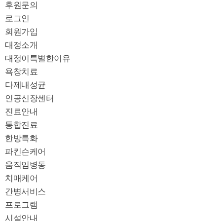
후원문의
로그인
회원가입
대정소개
대정이특별한이유
욕창치료
다제내성균
인공신장센터
진료안내
통합진료
한방특화
파킨슨케어
움직임병동
치매케어
간병서비스
프로그램
시설안내