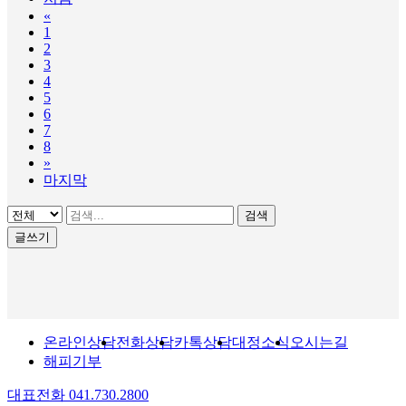
«
1
2
3
4
5
6
7
8
»
마지막
검색
글쓰기
온라인상담
전화상담
카톡상담
대정소식
오시는길
해피기부
대표전화
041.730.2800