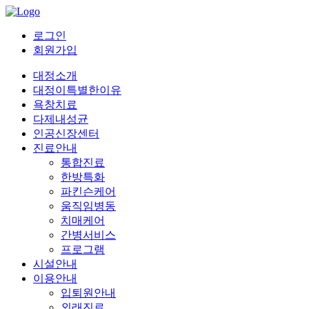
로그인
회원가입
대정소개
대정이특별한이유
욕창치료
다제내성균
인공신장센터
진료안내
통합진료
한방특화
파킨슨케어
움직임병동
치매케어
간병서비스
프로그램
시설안내
이용안내
입퇴원안내
외래진료