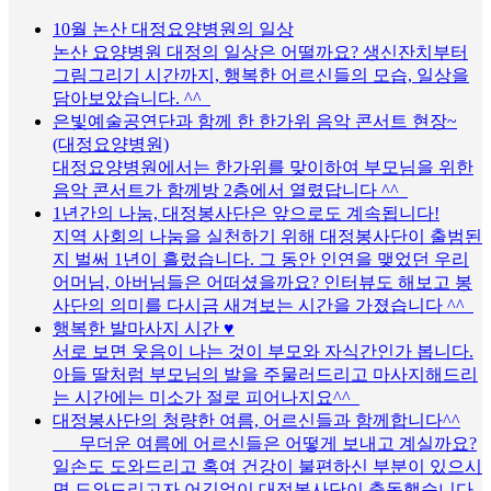
10월 논산 대정요양병원의 일상
논산 요양병원 대정의 일상은 어떨까요? 생신잔치부터
그림그리기 시간까지, 행복한 어르신들의 모습, 일상을
담아보았습니다. ^^
은빛예술공연단과 함께 한 한가위 음악 콘서트 현장~
(대정요양병원)
대정요양병원에서는 한가위를 맞이하여 부모님을 위한
음악 콘서트가 함께방 2층에서 열렸답니다 ^^
1년간의 나눔, 대정봉사단은 앞으로도 계속됩니다!
지역 사회의 나눔을 실천하기 위해 대정봉사단이 출범된
지 벌써 1년이 흘렀습니다. 그 동안 인연을 맺었던 우리
어머님, 아버님들은 어떠셨을까요? 인터뷰도 해보고 봉
사단의 의미를 다시금 새겨보는 시간을 가졌습니다 ^^
행복한 발마사지 시간 ♥
서로 보면 웃음이 나는 것이 부모와 자식간인가 봅니다.
아들 딸처럼 부모님의 발을 주물러드리고 마사지해드리
는 시간에는 미소가 절로 피어나지요^^
대정봉사단의 청량한 여름, 어르신들과 함께합니다^^
무더운 여름에 어르신들은 어떻게 보내고 계실까요?
일손도 도와드리고 혹여 건강이 불편하신 부분이 있으시
면 도와드리고자 어김없이 대정봉사단이 출동했습니다