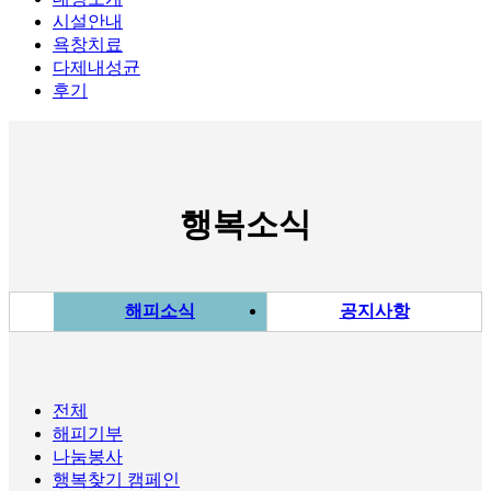
시설안내
욕창치료
다제내성균
후기
행복소식
해피소식
공지사항
전체
해피기부
나눔봉사
행복찾기 캠페인