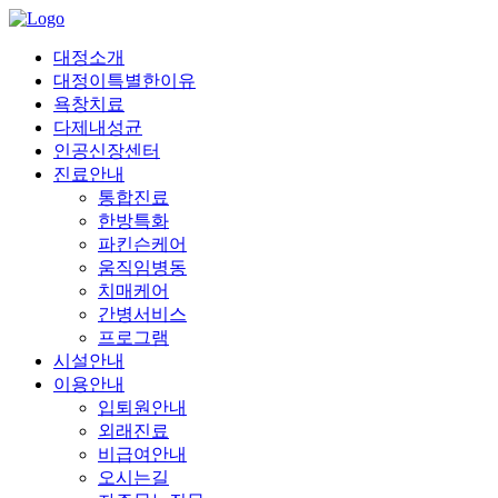
대정소개
대정이특별한이유
욕창치료
다제내성균
인공신장센터
진료안내
통합진료
한방특화
파킨슨케어
움직임병동
치매케어
간병서비스
프로그램
시설안내
이용안내
입퇴원안내
외래진료
비급여안내
오시는길