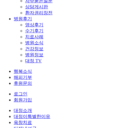
자주묻는질문
상담게시판
환자권리장전
병원후기
영상후기
수기후기
치료사례
병원소식
건강정보
병원정보
대정 TV
행복소식
해피기부
후원문의
로그인
회원가입
대정소개
대정이특별한이유
욕창치료