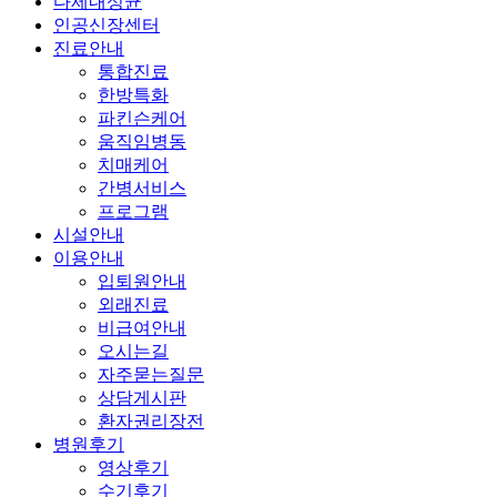
다제내성균
인공신장센터
진료안내
통합진료
한방특화
파킨슨케어
움직임병동
치매케어
간병서비스
프로그램
시설안내
이용안내
입퇴원안내
외래진료
비급여안내
오시는길
자주묻는질문
상담게시판
환자권리장전
병원후기
영상후기
수기후기