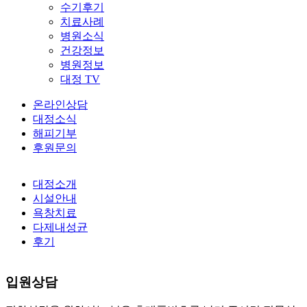
수기후기
치료사례
병원소식
건강정보
병원정보
대정 TV
온라인상담
대정소식
해피기부
후원문의
대정소개
시설안내
욕창치료
다제내성균
후기
입원상담