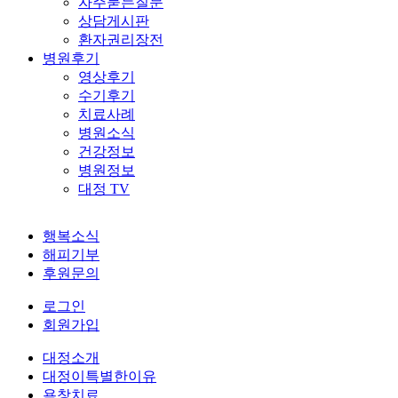
자주묻는질문
상담게시판
환자권리장전
병원후기
영상후기
수기후기
치료사례
병원소식
건강정보
병원정보
대정 TV
행복소식
해피기부
후원문의
로그인
회원가입
대정소개
대정이특별한이유
욕창치료