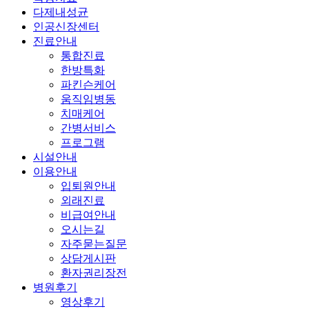
다제내성균
인공신장센터
진료안내
통합진료
한방특화
파킨슨케어
움직임병동
치매케어
간병서비스
프로그램
시설안내
이용안내
입퇴원안내
외래진료
비급여안내
오시는길
자주묻는질문
상담게시판
환자권리장전
병원후기
영상후기