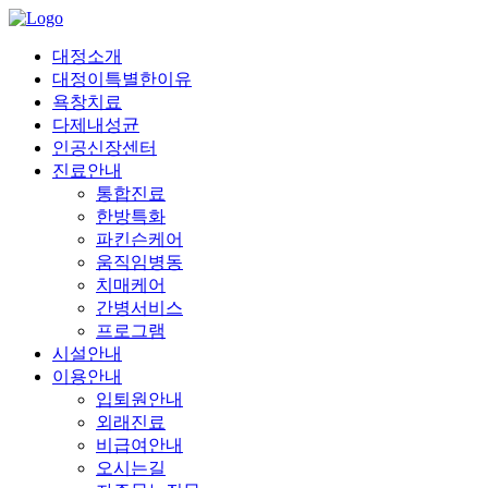
대정소개
대정이특별한이유
욕창치료
다제내성균
인공신장센터
진료안내
통합진료
한방특화
파킨슨케어
움직임병동
치매케어
간병서비스
프로그램
시설안내
이용안내
입퇴원안내
외래진료
비급여안내
오시는길