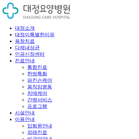
대정소개
대정이특별한이유
욕창치료
다제내성균
인공신장센터
진료안내
통합진료
한방특화
파킨슨케어
움직임병동
치매케어
간병서비스
프로그램
시설안내
이용안내
입퇴원안내
외래진료
비급여안내