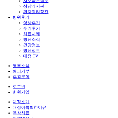
자주묻는질문
상담게시판
환자권리장전
병원후기
영상후기
수기후기
치료사례
병원소식
건강정보
병원정보
대정 TV
행복소식
해피기부
후원문의
로그인
회원가입
대정소개
대정이특별한이유
욕창치료