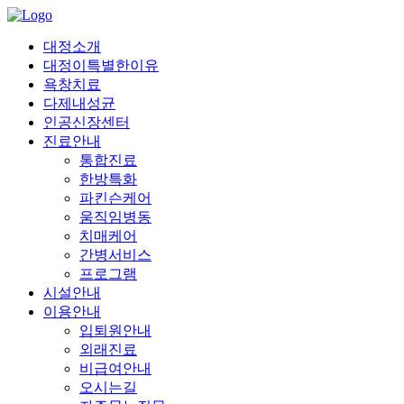
대정소개
대정이특별한이유
욕창치료
다제내성균
인공신장센터
진료안내
통합진료
한방특화
파킨슨케어
움직임병동
치매케어
간병서비스
프로그램
시설안내
이용안내
입퇴원안내
외래진료
비급여안내
오시는길