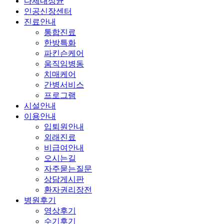
다제내성균
인공신장센터
진료안내
통합진료
한방특화
파킨슨케어
움직임병동
치매케어
간병서비스
프로그램
시설안내
이용안내
입퇴원안내
외래진료
비급여안내
오시는길
자주묻는질문
상담게시판
환자권리장전
병원후기
영상후기
수기후기