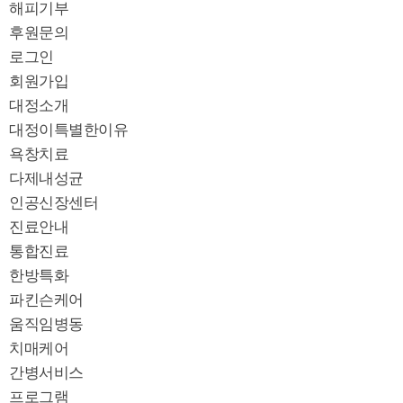
해피기부
후원문의
로그인
회원가입
대정소개
대정이특별한이유
욕창치료
다제내성균
인공신장센터
진료안내
통합진료
한방특화
파킨슨케어
움직임병동
치매케어
간병서비스
프로그램