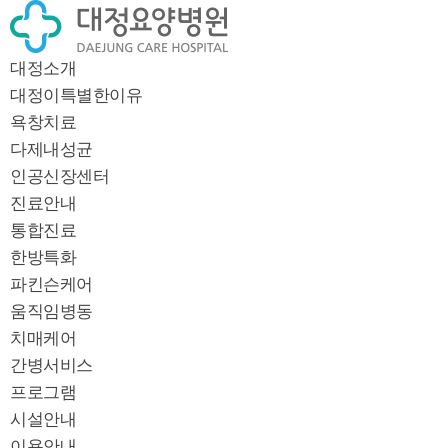
대정소개
대정이특별한이유
욕창치료
다제내성균
인공신장센터
진료안내
통합진료
한방특화
파킨슨케어
움직임병동
치매케어
간병서비스
프로그램
시설안내
이용안내