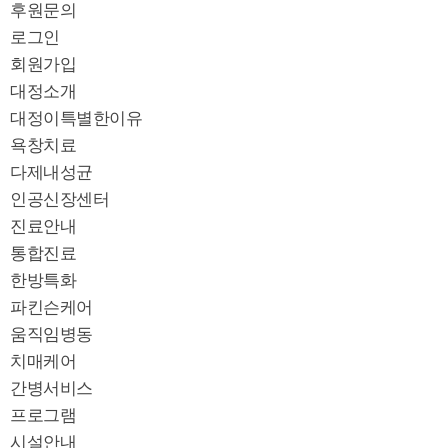
후원문의
로그인
회원가입
대정소개
대정이특별한이유
욕창치료
다제내성균
인공신장센터
진료안내
통합진료
한방특화
파킨슨케어
움직임병동
치매케어
간병서비스
프로그램
시설안내