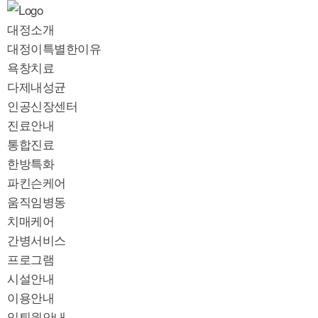
대정소개
대정이특별한이유
욕창치료
다제내성균
인공신장센터
진료안내
통합진료
한방특화
파킨슨케어
움직임병동
치매케어
간병서비스
프로그램
시설안내
이용안내
입퇴원안내