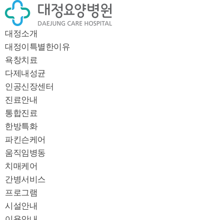
대정소개
대정이특별한이유
욕창치료
다제내성균
인공신장센터
진료안내
통합진료
한방특화
파킨슨케어
움직임병동
치매케어
간병서비스
프로그램
시설안내
이용안내