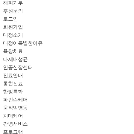
해피기부
후원문의
로그인
회원가입
대정소개
대정이특별한이유
욕창치료
다제내성균
인공신장센터
진료안내
통합진료
한방특화
파킨슨케어
움직임병동
치매케어
간병서비스
프로그램