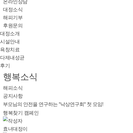
온라인상담
대정소식
해피기부
후원문의
대정소개
시설안내
욕창치료
다제내성균
후기
행복소식
해피소식
공지사항
부모님의 안전을 연구하는 "낙상연구회" 첫 모임!
행복찾기 캠페인
효녀대정이