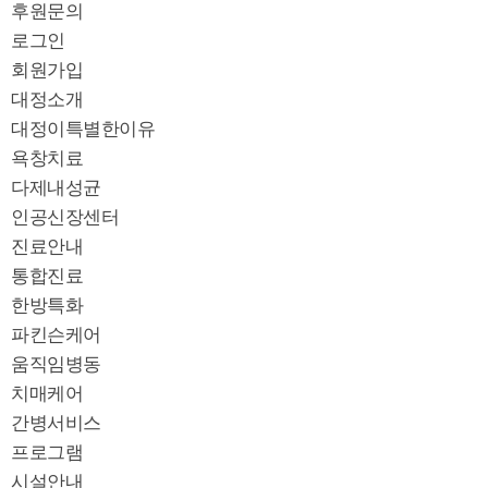
후원문의
로그인
회원가입
대정소개
대정이특별한이유
욕창치료
다제내성균
인공신장센터
진료안내
통합진료
한방특화
파킨슨케어
움직임병동
치매케어
간병서비스
프로그램
시설안내