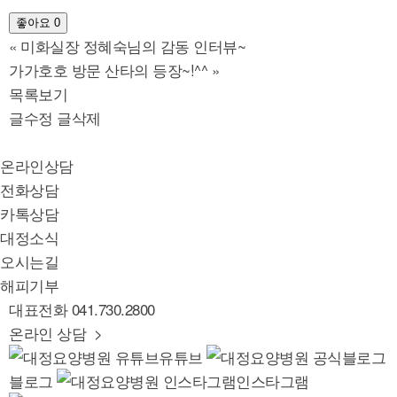
좋아요
0
«
미화실장 정혜숙님의 감동 인터뷰~
가가호호 방문 산타의 등장~!^^
»
목록보기
글수정
글삭제
온라인상담
전화상담
카톡상담
대정소식
오시는길
해피기부
대표전화
041.730.2800
온라인 상담 >
유튜브
블로그
인스타그램