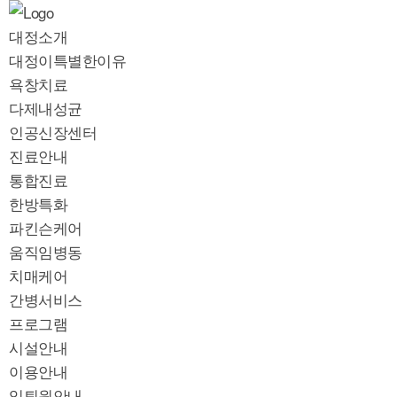
대정소개
대정이특별한이유
욕창치료
다제내성균
인공신장센터
진료안내
통합진료
한방특화
파킨슨케어
움직임병동
치매케어
간병서비스
프로그램
시설안내
이용안내
입퇴원안내