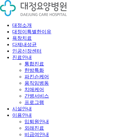
대정소개
대정이특별한이유
욕창치료
다제내성균
인공신장센터
진료안내
통합진료
한방특화
파킨슨케어
움직임병동
치매케어
간병서비스
프로그램
시설안내
이용안내
입퇴원안내
외래진료
비급여안내