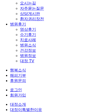
오시는길
자주묻는질문
상담게시판
환자권리장전
병원후기
영상후기
수기후기
치료사례
병원소식
건강정보
병원정보
대정 TV
행복소식
해피기부
후원문의
로그인
회원가입
대정소개
대정이특별한이유