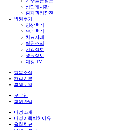
자주묻는질문
상담게시판
환자권리장전
병원후기
영상후기
수기후기
치료사례
병원소식
건강정보
병원정보
대정 TV
행복소식
해피기부
후원문의
로그인
회원가입
대정소개
대정이특별한이유
욕창치료