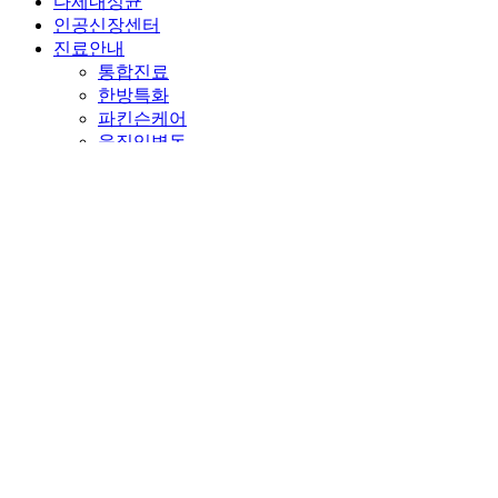
다제내성균
인공신장센터
진료안내
통합진료
한방특화
파킨슨케어
움직임병동
치매케어
간병서비스
프로그램
시설안내
이용안내
입퇴원안내
외래진료
비급여안내
오시는길
자주묻는질문
상담게시판
환자권리장전
병원후기
영상후기
수기후기