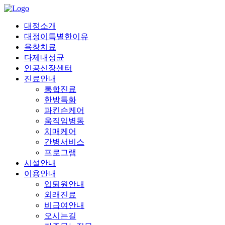
대정소개
대정이특별한이유
욕창치료
다제내성균
인공신장센터
진료안내
통합진료
한방특화
파킨슨케어
움직임병동
치매케어
간병서비스
프로그램
시설안내
이용안내
입퇴원안내
외래진료
비급여안내
오시는길