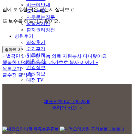
비급여안내
집에 보수할 곳은 없는지 살펴보고
오시는길
자주묻는질문
또 보수를 해드리고 왔어요.
상담게시판
환자권리장전
병원후기
영상후기
수기후기
좋아요
0
치료사례
«
벌곡면 1+3 사랑 나눔 의료 자원봉사 다녀왔어요
병원소식
행복한 대정 봉사단의 가가호호 봉사 이야기
»
건강정보
목록보기
병원정보
글수정
글삭제
대정 TV
대표전화
041.730.2800
온라인 상담 >
유튜브
블로그