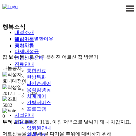
대정소개
시설안내
욕창치료
다제내성균
후기
행복소식
대정소개
대정이특별한이유
해피소식
욕창치료
공지사항
다제내성균
집 보수 봉사로 더 따뜻해진 어르신 집 방문기
인공신장센터
진료안내
나눔봉사
통합진료
한방특화
효녀대정이
파킨슨케어
움직임병동
2017-11-17 15:09
치매케어
간병서비스
5082
프로그램
시설안내
0
이용안내
부쩍 날이 추워진 11월. 아침 저녁으로 날씨가 꽤나 차갑지요.
입퇴원안내
어르신들을 뵈면서 곧 다가올 추위에 대비하기 위해
외래진료