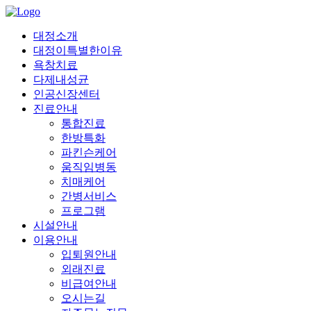
대정소개
대정이특별한이유
욕창치료
다제내성균
인공신장센터
진료안내
통합진료
한방특화
파킨슨케어
움직임병동
치매케어
간병서비스
프로그램
시설안내
이용안내
입퇴원안내
외래진료
비급여안내
오시는길