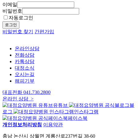
이메일
비밀번호
자동로그인
로그인
비밀번호 찾기
간편가입
온라인상담
전화상담
카톡상담
대정소식
오시는길
해피기부
대표전화
041.730.2800
온라인 상담 >
유튜브
블
로그
인스타그램
페이스북
개인정보처리방침
이용약관
충남 논산시 상월면 계룡산로237번길 38-60