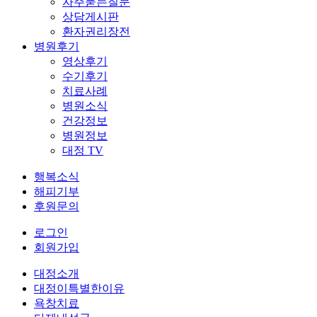
자주묻는질문
상담게시판
환자권리장전
병원후기
영상후기
수기후기
치료사례
병원소식
건강정보
병원정보
대정 TV
행복소식
해피기부
후원문의
로그인
회원가입
대정소개
대정이특별한이유
욕창치료