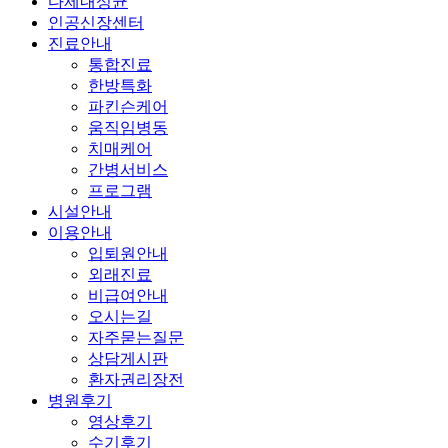
다제내성균
인공신장센터
진료안내
통합진료
한방특화
파킨슨케어
움직임병동
치매케어
간병서비스
프로그램
시설안내
이용안내
입퇴원안내
외래진료
비급여안내
오시는길
자주묻는질문
상담게시판
환자권리장전
병원후기
영상후기
수기후기