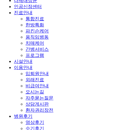
다제내성균
인공신장센터
진료안내
통합진료
한방특화
파킨슨케어
움직임병동
치매케어
간병서비스
프로그램
시설안내
이용안내
입퇴원안내
외래진료
비급여안내
오시는길
자주묻는질문
상담게시판
환자권리장전
병원후기
영상후기
수기후기