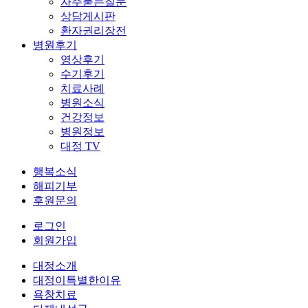
자주묻는질문
상담게시판
환자권리장전
병원후기
영상후기
수기후기
치료사례
병원소식
건강정보
병원정보
대정 TV
행복소식
해피기부
후원문의
로그인
회원가입
대정소개
대정이특별한이유
욕창치료