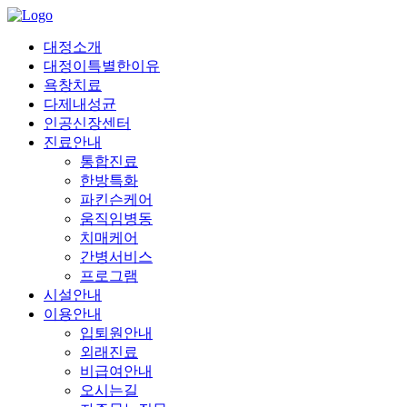
대정소개
대정이특별한이유
욕창치료
다제내성균
인공신장센터
진료안내
통합진료
한방특화
파킨슨케어
움직임병동
치매케어
간병서비스
프로그램
시설안내
이용안내
입퇴원안내
외래진료
비급여안내
오시는길