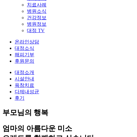
치료사례
병원소식
건강정보
병원정보
대정 TV
온라인상담
대정소식
해피기부
후원문의
대정소개
시설안내
욕창치료
다제내성균
후기
부모님의 행복
엄마의 아름다운 미소