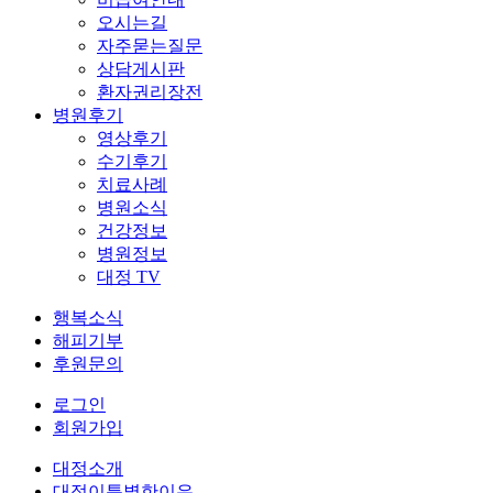
오시는길
자주묻는질문
상담게시판
환자권리장전
병원후기
영상후기
수기후기
치료사례
병원소식
건강정보
병원정보
대정 TV
행복소식
해피기부
후원문의
로그인
회원가입
대정소개
대정이특별한이유