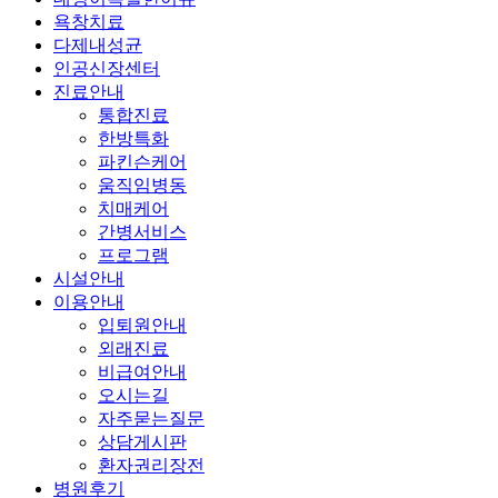
욕창치료
다제내성균
인공신장센터
진료안내
통합진료
한방특화
파킨슨케어
움직임병동
치매케어
간병서비스
프로그램
시설안내
이용안내
입퇴원안내
외래진료
비급여안내
오시는길
자주묻는질문
상담게시판
환자권리장전
병원후기