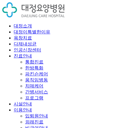
대정소개
대정이특별한이유
욕창치료
다제내성균
인공신장센터
진료안내
통합진료
한방특화
파킨슨케어
움직임병동
치매케어
간병서비스
프로그램
시설안내
이용안내
입퇴원안내
외래진료
비급여안내