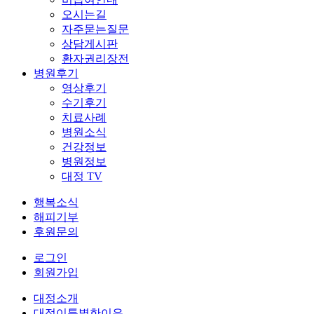
오시는길
자주묻는질문
상담게시판
환자권리장전
병원후기
영상후기
수기후기
치료사례
병원소식
건강정보
병원정보
대정 TV
행복소식
해피기부
후원문의
로그인
회원가입
대정소개
대정이특별한이유