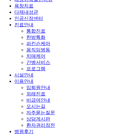
욕창치료
다제내성균
인공신장센터
진료안내
통합진료
한방특화
파킨슨케어
움직임병동
치매케어
간병서비스
프로그램
시설안내
이용안내
입퇴원안내
외래진료
비급여안내
오시는길
자주묻는질문
상담게시판
환자권리장전
병원후기