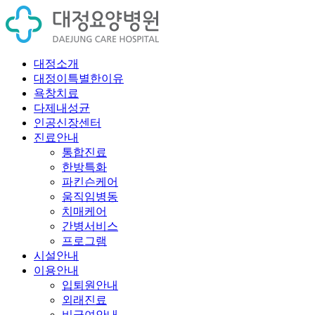
대정소개
대정이특별한이유
욕창치료
다제내성균
인공신장센터
진료안내
통합진료
한방특화
파킨슨케어
움직임병동
치매케어
간병서비스
프로그램
시설안내
이용안내
입퇴원안내
외래진료
비급여안내