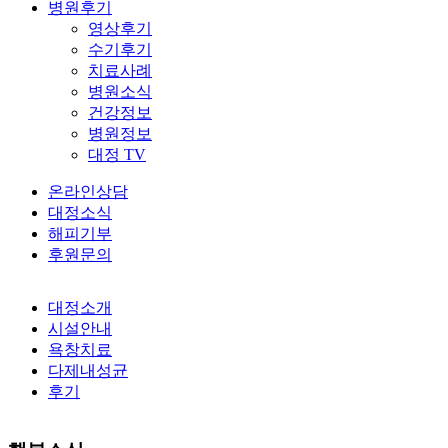
병원후기
영상후기
수기후기
치료사례
병원소식
건강정보
병원정보
대정 TV
온라인상담
대정소식
해피기부
후원문의
대정소개
시설안내
욕창치료
다제내성균
후기