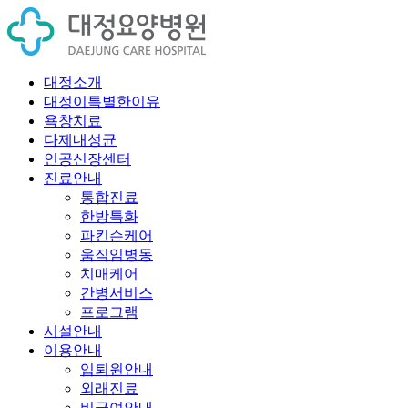
대정소개
대정이특별한이유
욕창치료
다제내성균
인공신장센터
진료안내
통합진료
한방특화
파킨슨케어
움직임병동
치매케어
간병서비스
프로그램
시설안내
이용안내
입퇴원안내
외래진료
비급여안내