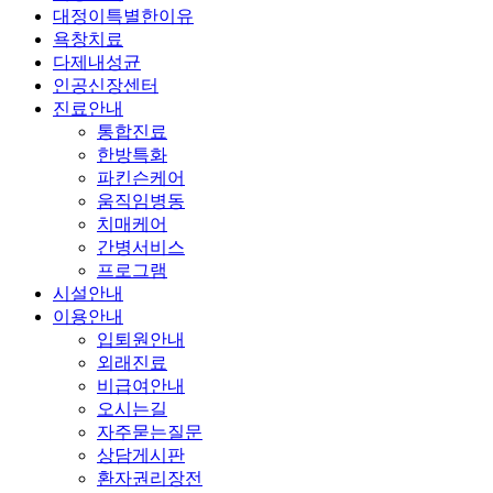
대정이특별한이유
욕창치료
다제내성균
인공신장센터
진료안내
통합진료
한방특화
파킨슨케어
움직임병동
치매케어
간병서비스
프로그램
시설안내
이용안내
입퇴원안내
외래진료
비급여안내
오시는길
자주묻는질문
상담게시판
환자권리장전