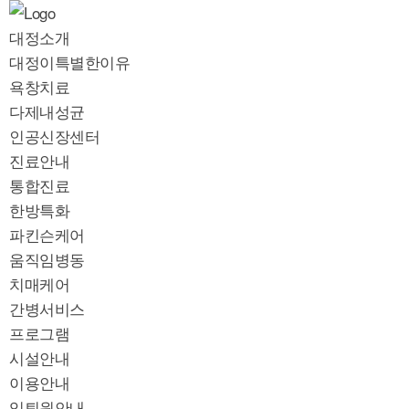
대정소개
대정이특별한이유
욕창치료
다제내성균
인공신장센터
진료안내
통합진료
한방특화
파킨슨케어
움직임병동
치매케어
간병서비스
프로그램
시설안내
이용안내
입퇴원안내