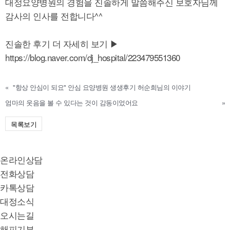
대정요양병원의 경험을 진솔하게 말씀해주신 보호자님께
감사의 인사를 전합니다^^
진솔한 후기 더 자세히 보기 ▶
https://blog.naver.com/dj_hospital/223479551360
«
"항상 안심이 되요" 안심 요양병원 생생후기 허순희님의 이야기
엄마의 웃음을 볼 수 있다는 것이 감동이었어요
»
목록보기
온라인상담
전화상담
카톡상담
대정소식
오시는길
해피기부