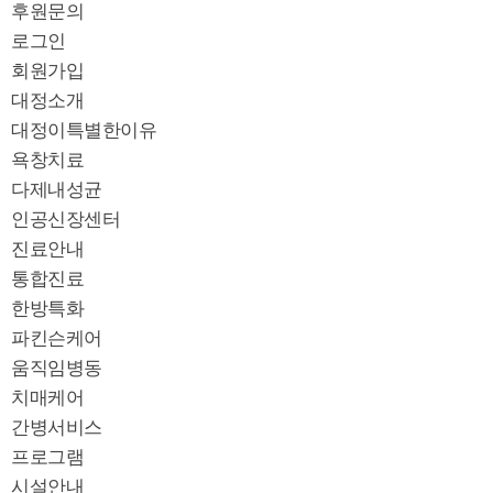
후원문의
로그인
회원가입
대정소개
대정이특별한이유
욕창치료
다제내성균
인공신장센터
진료안내
통합진료
한방특화
파킨슨케어
움직임병동
치매케어
간병서비스
프로그램
시설안내