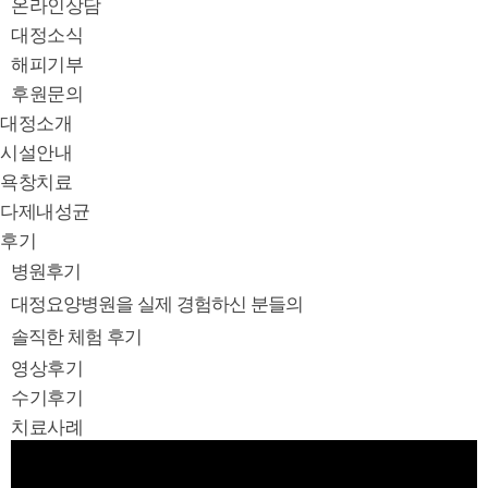
온라인상담
대정소식
해피기부
후원문의
대정소개
시설안내
욕창치료
다제내성균
후기
병원후기
대정요양병원을 실제 경험하신 분들의
솔직한 체험 후기
영상후기
수기후기
치료사례