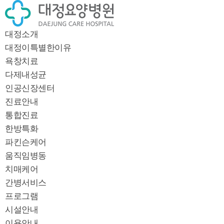
대정소개
대정이특별한이유
욕창치료
다제내성균
인공신장센터
진료안내
통합진료
한방특화
파킨슨케어
움직임병동
치매케어
간병서비스
프로그램
시설안내
이용안내