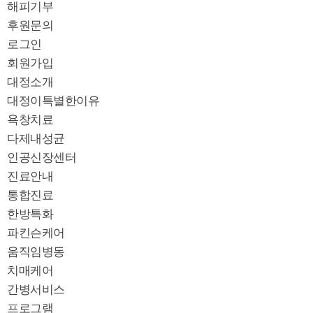
해피기부
후원문의
로그인
회원가입
대정소개
대정이특별한이유
욕창치료
다제내성균
인공신장센터
진료안내
통합진료
한방특화
파킨슨케어
움직임병동
치매케어
간병서비스
프로그램