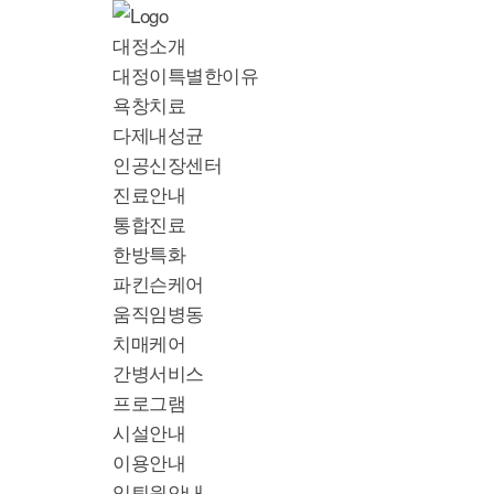
대정소개
대정이특별한이유
욕창치료
다제내성균
인공신장센터
진료안내
통합진료
한방특화
파킨슨케어
움직임병동
치매케어
간병서비스
프로그램
시설안내
이용안내
입퇴원안내