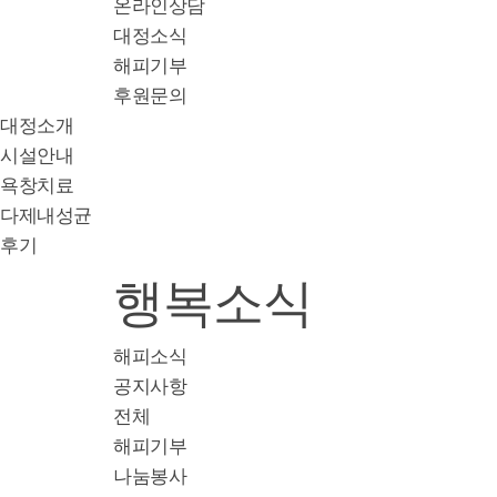
온라인상담
대정소식
해피기부
후원문의
대정소개
시설안내
욕창치료
다제내성균
후기
행복소식
해피소식
공지사항
전체
해피기부
나눔봉사