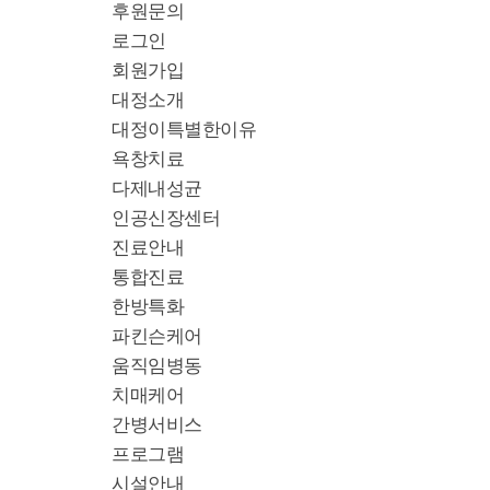
후원문의
로그인
회원가입
대정소개
대정이특별한이유
욕창치료
다제내성균
인공신장센터
진료안내
통합진료
한방특화
파킨슨케어
움직임병동
치매케어
간병서비스
프로그램
시설안내