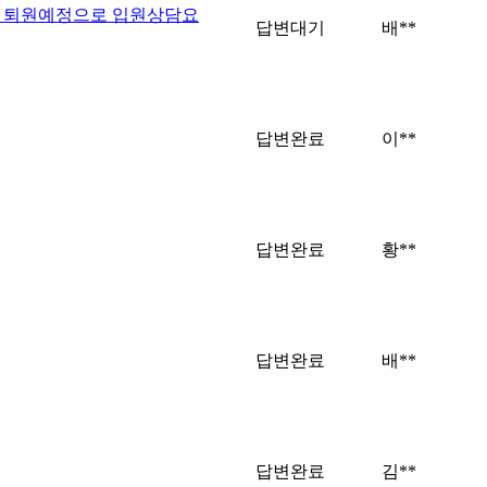
 퇴원예정으로 입원상담요
답변대기
배**
답변완료
이**
답변완료
황**
답변완료
배**
답변완료
김**