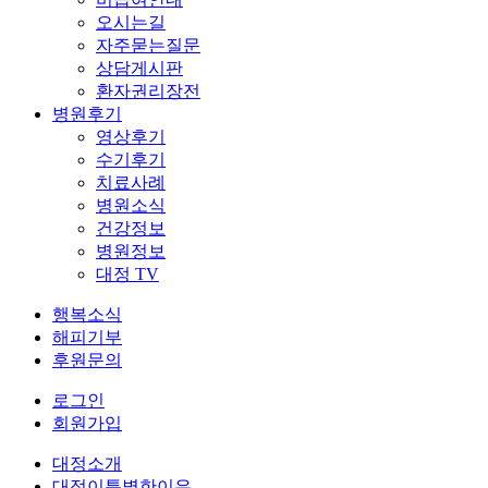
오시는길
자주묻는질문
상담게시판
환자권리장전
병원후기
영상후기
수기후기
치료사례
병원소식
건강정보
병원정보
대정 TV
행복소식
해피기부
후원문의
로그인
회원가입
대정소개
대정이특별한이유