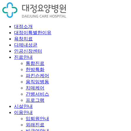
대정소개
대정이특별한이유
욕창치료
다제내성균
인공신장센터
진료안내
통합진료
한방특화
파킨슨케어
움직임병동
치매케어
간병서비스
프로그램
시설안내
이용안내
입퇴원안내
외래진료
비급여안내