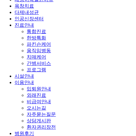
욕창치료
다제내성균
인공신장센터
진료안내
통합진료
한방특화
파킨슨케어
움직임병동
치매케어
간병서비스
프로그램
시설안내
이용안내
입퇴원안내
외래진료
비급여안내
오시는길
자주묻는질문
상담게시판
환자권리장전
병원후기