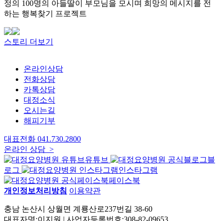
정의 100명의 아들딸이 부모님을 모시며 희망의 메시지를 전
하는 행복찾기 프로젝트
스토리 더보기
온라인상담
전화상담
카톡상담
대정소식
오시는길
해피기부
대표전화
041.730.2800
온라인 상담 >
유튜브
블
로그
인스타그램
페이스북
개인정보처리방침
이용약관
충남 논산시 상월면 계룡산로237번길 38-60
대표자명:이지원 | 사업자등록번호:308-82-09653