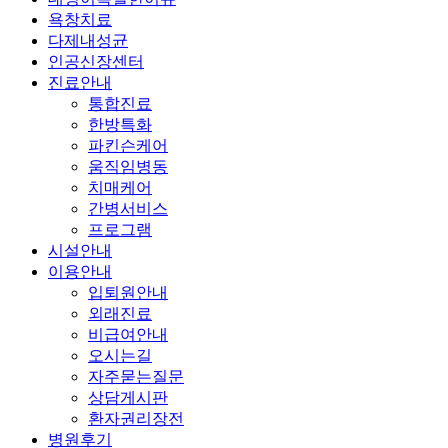
욕창치료
다제내성균
인공신장센터
진료안내
통합진료
한방특화
파킨슨케어
움직임병동
치매케어
간병서비스
프로그램
시설안내
이용안내
입퇴원안내
외래진료
비급여안내
오시는길
자주묻는질문
상담게시판
환자권리장전
병원후기