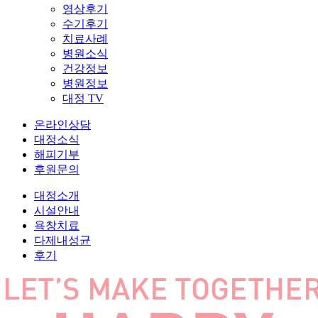
영상후기
수기후기
치료사례
병원소식
건강정보
병원정보
대정 TV
온라인상담
대정소식
해피기부
후원문의
대정소개
시설안내
욕창치료
다제내성균
후기