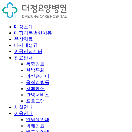
대정소개
대정이특별한이유
욕창치료
다제내성균
인공신장센터
진료안내
통합진료
한방특화
파킨슨케어
움직임병동
치매케어
간병서비스
프로그램
시설안내
이용안내
입퇴원안내
외래진료
비급여안내