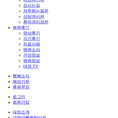
오시는길
자주묻는질문
상담게시판
환자권리장전
병원후기
영상후기
수기후기
치료사례
병원소식
건강정보
병원정보
대정 TV
행복소식
해피기부
후원문의
로그인
회원가입
대정소개
대정이특별한이유