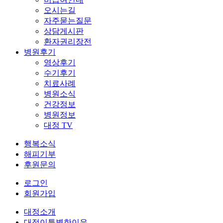
오시는길
자주묻는질문
상담게시판
환자권리장전
병원후기
영상후기
수기후기
치료사례
병원소식
건강정보
병원정보
대정 TV
행복소식
해피기부
후원문의
로그인
회원가입
대정소개
대정이특별한이유