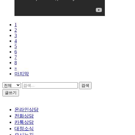
1
2
3
4
5
6
7
8
»
마지막
검색
글쓰기
온라인상담
전화상담
카톡상담
대정소식
오시는길