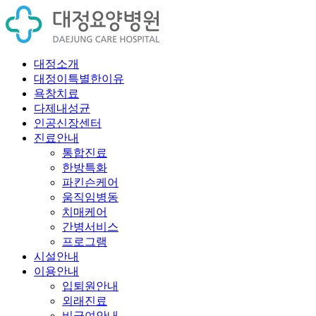
대정소개
대정이특별한이유
욕창치료
다제내성균
인공신장센터
진료안내
통합진료
한방특화
파킨슨케어
움직임병동
치매케어
간병서비스
프로그램
시설안내
이용안내
입퇴원안내
외래진료
비급여안내