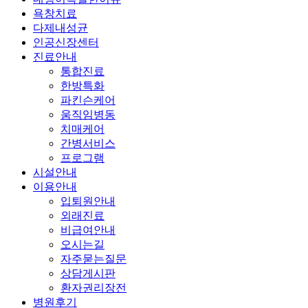
욕창치료
다제내성균
인공신장센터
진료안내
통합진료
한방특화
파킨슨케어
움직임병동
치매케어
간병서비스
프로그램
시설안내
이용안내
입퇴원안내
외래진료
비급여안내
오시는길
자주묻는질문
상담게시판
환자권리장전
병원후기