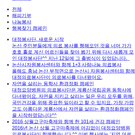
전체
해피기부
나눔봉사
행복찾기 캠페인
대정봉사단, 새로운 시작
논산 주민분들에게 의료 봉사를 행해오던 것을 너머 가가
호호 홀로 계신 어르신들을 찾아 뵙기 위해 다시 새롭게 모
인 대정봉사단^^ 지난 12일에 그 출범식이 있었답니다.
논산시자원봉사센터와 함께 1+3 사랑나눔 의료봉사
올해도 충남 논산 부적면으로 논산시 자원봉사센터와 함께
대정의료봉사단이 의료봉사를 다녀왔어요.
자연을 살리는 동학사 환경정화 캠페인
대정요양병원의 의료봉사단은 계룡산국립공원 동학사에
다녀왔어요. 자연을 지키고 살리는 일은 우리 모두를 위해,
국민건강을 위해 중요한 일이라고 할 수 있지요. 가장 가깝
고도 아름다운 계룡산에서 자연을 살리는 환경정화캠페인
을 시작하였답니다^^
2016 상월고구마축제와 함께 한 101세 건강 캠페인
2016년 논산 상월 고구마축제에 어김없이 대정요양병원
의료봉사단이 함께했습니다.^^ 이번 행사에는 ‘지역 어르