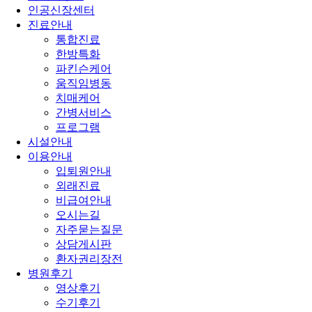
인공신장센터
진료안내
통합진료
한방특화
파킨슨케어
움직임병동
치매케어
간병서비스
프로그램
시설안내
이용안내
입퇴원안내
외래진료
비급여안내
오시는길
자주묻는질문
상담게시판
환자권리장전
병원후기
영상후기
수기후기