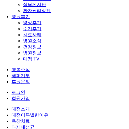
상담게시판
환자권리장전
병원후기
영상후기
수기후기
치료사례
병원소식
건강정보
병원정보
대정 TV
행복소식
해피기부
후원문의
로그인
회원가입
대정소개
대정이특별한이유
욕창치료
다제내성균