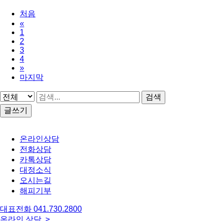
처음
«
1
2
3
4
»
마지막
검색
글쓰기
온라인상담
전화상담
카톡상담
대정소식
오시는길
해피기부
대표전화
041.730.2800
온라인 상담 >