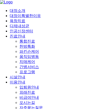
대정소개
대정이특별한이유
욕창치료
다제내성균
인공신장센터
진료안내
통합진료
한방특화
파킨슨케어
움직임병동
치매케어
간병서비스
프로그램
시설안내
이용안내
입퇴원안내
외래진료
비급여안내
오시는길
자주묻는질문