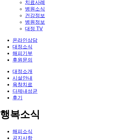
치료사례
병원소식
건강정보
병원정보
대정 TV
온라인상담
대정소식
해피기부
후원문의
대정소개
시설안내
욕창치료
다제내성균
후기
행복소식
해피소식
공지사항