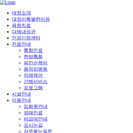
대정소개
대정이특별한이유
욕창치료
다제내성균
인공신장센터
진료안내
통합진료
한방특화
파킨슨케어
움직임병동
치매케어
간병서비스
프로그램
시설안내
이용안내
입퇴원안내
외래진료
비급여안내
오시는길
자주묻는질문