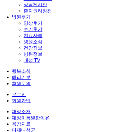
상담게시판
환자권리장전
병원후기
영상후기
수기후기
치료사례
병원소식
건강정보
병원정보
대정 TV
행복소식
해피기부
후원문의
로그인
회원가입
대정소개
대정이특별한이유
욕창치료
다제내성균