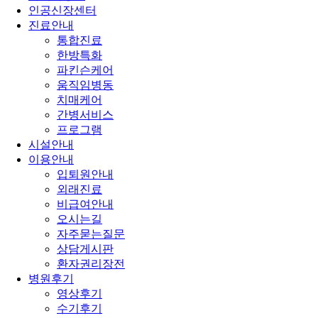
인공신장센터
진료안내
통합진료
한방특화
파킨슨케어
움직임병동
치매케어
간병서비스
프로그램
시설안내
이용안내
입퇴원안내
외래진료
비급여안내
오시는길
자주묻는질문
상담게시판
환자권리장전
병원후기
영상후기
수기후기