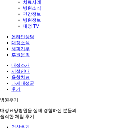
치료사례
병원소식
건강정보
병원정보
대정 TV
온라인상담
대정소식
해피기부
후원문의
대정소개
시설안내
욕창치료
다제내성균
후기
병원후기
대정요양병원을 실제 경험하신 분들의
솔직한 체험 후기
영상후기