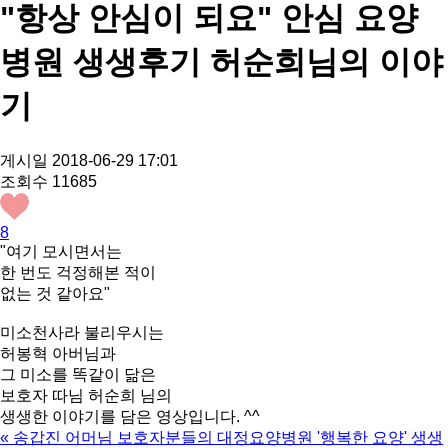
"항상 안심이 되요" 안심 요양
병원 생생후기 허순희님의 이야
기
게시일
2018-06-29 17:01
조회수
11685
8
"여기 모시면서는
한 번도 걱정해본 적이
없는 것 같아요"
미소천사라 불리우시는
허봉혁 아버님과
그 미소를 똑같이 닮은
보호자 따님 허순희 님의
생생한 이야기를 담은 영상입니다. ^^
«
송갑진 어머님 보호자분들의 대정요양병원 '행복한 요양' 생생