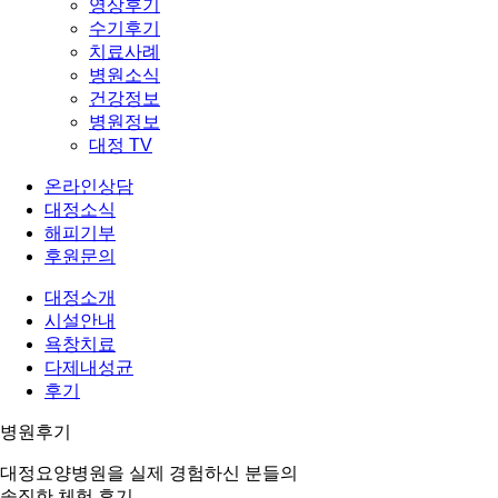
영상후기
수기후기
치료사례
병원소식
건강정보
병원정보
대정 TV
온라인상담
대정소식
해피기부
후원문의
대정소개
시설안내
욕창치료
다제내성균
후기
병원후기
대정요양병원을 실제 경험하신 분들의
솔직한 체험 후기