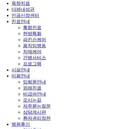
욕창치료
다제내성균
인공신장센터
진료안내
통합진료
한방특화
파킨슨케어
움직임병동
치매케어
간병서비스
프로그램
시설안내
이용안내
입퇴원안내
외래진료
비급여안내
오시는길
자주묻는질문
상담게시판
환자권리장전
병원후기