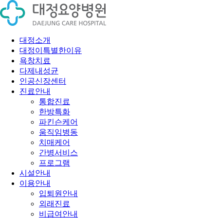
대정소개
대정이특별한이유
욕창치료
다제내성균
인공신장센터
진료안내
통합진료
한방특화
파킨슨케어
움직임병동
치매케어
간병서비스
프로그램
시설안내
이용안내
입퇴원안내
외래진료
비급여안내