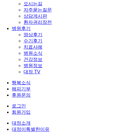
오시는길
자주묻는질문
상담게시판
환자권리장전
병원후기
영상후기
수기후기
치료사례
병원소식
건강정보
병원정보
대정 TV
행복소식
해피기부
후원문의
로그인
회원가입
대정소개
대정이특별한이유