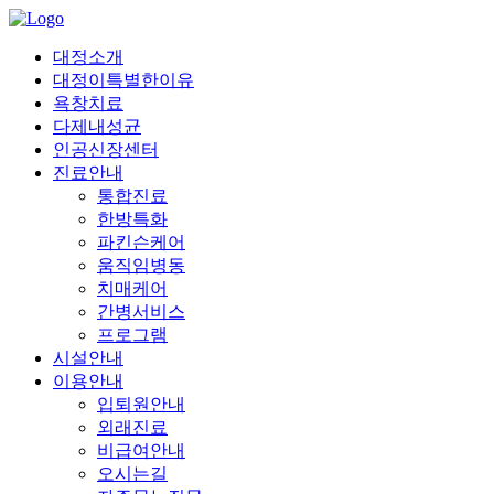
대정소개
대정이특별한이유
욕창치료
다제내성균
인공신장센터
진료안내
통합진료
한방특화
파킨슨케어
움직임병동
치매케어
간병서비스
프로그램
시설안내
이용안내
입퇴원안내
외래진료
비급여안내
오시는길