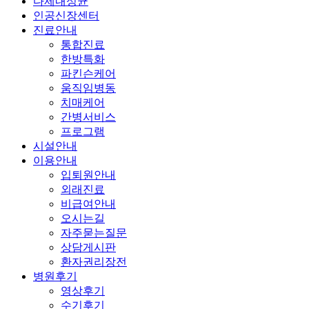
다제내성균
인공신장센터
진료안내
통합진료
한방특화
파킨슨케어
움직임병동
치매케어
간병서비스
프로그램
시설안내
이용안내
입퇴원안내
외래진료
비급여안내
오시는길
자주묻는질문
상담게시판
환자권리장전
병원후기
영상후기
수기후기