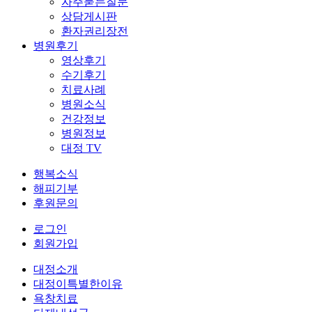
자주묻는질문
상담게시판
환자권리장전
병원후기
영상후기
수기후기
치료사례
병원소식
건강정보
병원정보
대정 TV
행복소식
해피기부
후원문의
로그인
회원가입
대정소개
대정이특별한이유
욕창치료