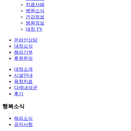
치료사례
병원소식
건강정보
병원정보
대정 TV
온라인상담
대정소식
해피기부
후원문의
대정소개
시설안내
욕창치료
다제내성균
후기
행복소식
해피소식
공지사항