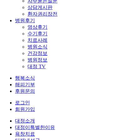
자주묻는질문
상담게시판
환자권리장전
병원후기
영상후기
수기후기
치료사례
병원소식
건강정보
병원정보
대정 TV
행복소식
해피기부
후원문의
로그인
회원가입
대정소개
대정이특별한이유
욕창치료