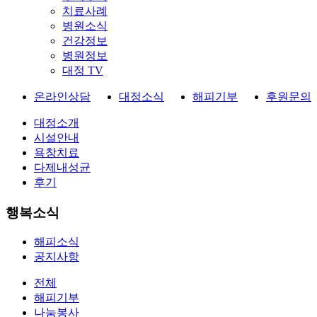
치료사례
병원소식
건강정보
병원정보
대정 TV
온라인상담
대정소식
해피기부
후원문의
대정소개
시설안내
욕창치료
다제내성균
후기
행복소식
해피소식
공지사항
전체
해피기부
나눔봉사