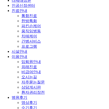
다제내성균
인공신장센터
진료안내
통합진료
한방특화
파킨슨케어
움직임병동
치매케어
간병서비스
프로그램
시설안내
이용안내
입퇴원안내
외래진료
비급여안내
오시는길
자주묻는질문
상담게시판
환자권리장전
병원후기
영상후기
수기후기