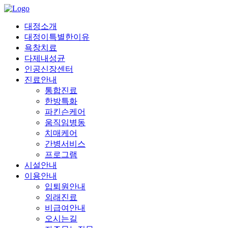
대정소개
대정이특별한이유
욕창치료
다제내성균
인공신장센터
진료안내
통합진료
한방특화
파킨슨케어
움직임병동
치매케어
간병서비스
프로그램
시설안내
이용안내
입퇴원안내
외래진료
비급여안내
오시는길