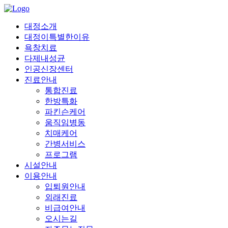
대정소개
대정이특별한이유
욕창치료
다제내성균
인공신장센터
진료안내
통합진료
한방특화
파킨슨케어
움직임병동
치매케어
간병서비스
프로그램
시설안내
이용안내
입퇴원안내
외래진료
비급여안내
오시는길