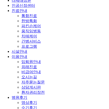
다제내성균
인공신장센터
진료안내
통합진료
한방특화
파킨슨케어
움직임병동
치매케어
간병서비스
프로그램
시설안내
이용안내
입퇴원안내
외래진료
비급여안내
오시는길
자주묻는질문
상담게시판
환자권리장전
병원후기
영상후기
수기후기