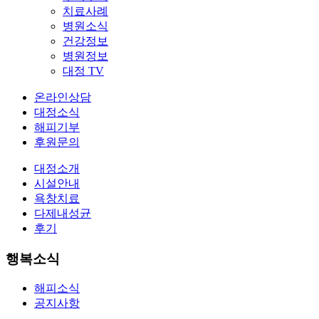
치료사례
병원소식
건강정보
병원정보
대정 TV
온라인상담
대정소식
해피기부
후원문의
대정소개
시설안내
욕창치료
다제내성균
후기
행복소식
해피소식
공지사항