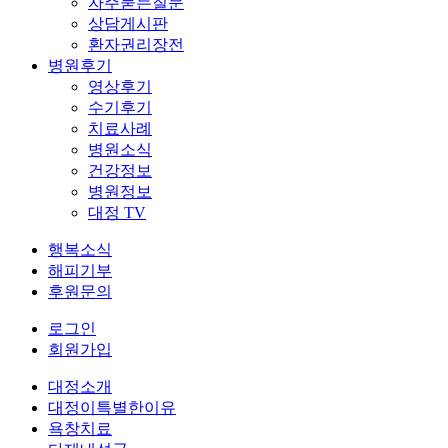
자주묻는질문
상담게시판
환자권리장전
병원후기
영상후기
수기후기
치료사례
병원소식
건강정보
병원정보
대정 TV
행복소식
해피기부
후원문의
로그인
회원가입
대정소개
대정이특별한이유
욕창치료