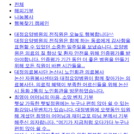
전체
해피기부
나눔봉사
행복찾기 캠페인
대정요양병원의 전직원은 오늘도 행복합니다^^
대정요양병원의 전직원은 함께 하는 동료에게 감사함을
표현할 수 있었던 소중한 일주일을 보냈습니다. 요양병
원은 의료의 질 향상 및 환자 안전을 위해 인증평가를 받
아야합니다. 인증평가 기간 동안 더 좋은 병원을 만들기
위해 모든 직원이 바쁜 시간들을...
대정의료봉사단 논산시 노인회관 의료봉사
논산 자원봉사센터와 대정요양병원이 함께 찾아가는 의
료봉사단. 의료적 혜택이 부족한 어르신들을 위해 논산
시 등화 2통의 노인회관을 방문하였습니다.
최영아 어머님의 마음, 소망 벤치 기부
햇살 가득한 햇빛정원에는 누구나 편히 앉아 쉴 수 있는
화강암나무벤치가 있습니다. 대정병원에 오랫동안 입원
해 계셨던 최영아 어머님과 재미교포 따님 분께서 기부
해주신 의자랍니다. “여기가 지금처럼 오다가다 누구나
편히 앉아 쉴 수...