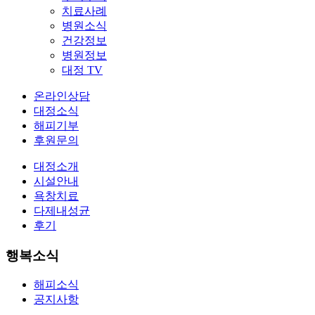
치료사례
병원소식
건강정보
병원정보
대정 TV
온라인상담
대정소식
해피기부
후원문의
대정소개
시설안내
욕창치료
다제내성균
후기
행복소식
해피소식
공지사항