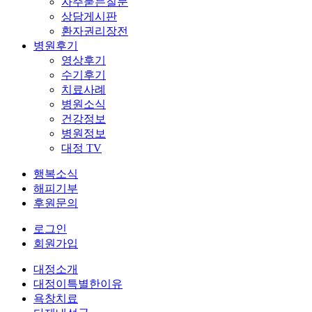
자주묻는질문
상담게시판
환자권리장전
병원후기
영상후기
수기후기
치료사례
병원소식
건강정보
병원정보
대정 TV
행복소식
해피기부
후원문의
로그인
회원가입
대정소개
대정이특별한이유
욕창치료