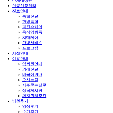
다제내성균
인공신장센터
진료안내
통합진료
한방특화
파킨슨케어
움직임병동
치매케어
간병서비스
프로그램
시설안내
이용안내
입퇴원안내
외래진료
비급여안내
오시는길
자주묻는질문
상담게시판
환자권리장전
병원후기
영상후기
수기후기