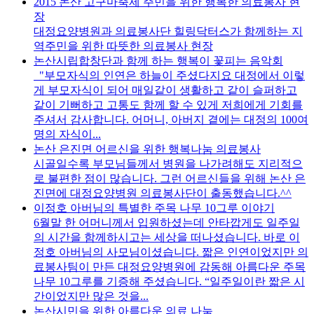
2015 논산 고구마축제 주민을 위한 행복한 의료봉사 현
장
대정요양병원과 의료봉사단 힐링닥터스가 함께하는 지
역주민을 위한 따뜻한 의료봉사 현장
논산시립합창단과 함께 하는 행복이 꽃피는 음악회
"부모자식의 인연은 하늘이 주셨다지요 대정에서 이렇
게 부모자식이 되어 매일같이 생활하고 같이 슬퍼하고
같이 기뻐하고 고통도 함께 할 수 있게 저희에게 기회를
주셔서 감사합니다. 어머니, 아버지 곁에는 대정의 100여
명의 자식이...
논산 은진면 어르신을 위한 행복나눔 의료봉사
시골일수록 부모님들께서 병원을 나가려해도 지리적으
로 불편한 점이 많습니다. 그런 어르신들을 위해 논산 은
진면에 대정요양병원 의료봉사단이 출동했습니다.^^
이정호 아버님의 특별한 주목 나무 10그루 이야기
6월말 한 어머니께서 입원하셨는데 안타깝게도 일주일
의 시간을 함께하시고는 세상을 떠나셨습니다. 바로 이
정호 아버님의 사모님이셨습니다. 짧은 인연이었지만 의
료봉사팀이 만든 대정요양병원에 감동해 아름다운 주목
나무 10그루를 기증해 주셨습니다. “일주일이란 짧은 시
간이었지만 많은 것을...
논산시민을 위한 아름다운 의료 나눔