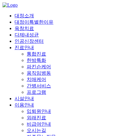
대정소개
대정이특별한이유
욕창치료
다제내성균
인공신장센터
진료안내
통합진료
한방특화
파킨슨케어
움직임병동
치매케어
간병서비스
프로그램
시설안내
이용안내
입퇴원안내
외래진료
비급여안내
오시는길